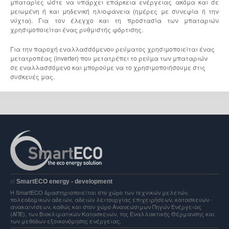
μπαταρίες ώστε να υπάρχει επάρκεια ενέργειας ακόμα και σε
μειωμένη ή και μηδενική ηλιοφάνεια (ημέρες με συνεφία ή την
νύχτα). Για τον έλεγχο και τη προστασία των μπαταριών
χρησιμοποιείται ένας ρυθμιστής φόρτισης.
Για την παροχή εναλλασσόμενου ρεύματος χρησιμοποιείται ένας
μετατροπέας (inverter) που μετατρέπει το ρεύμα των μπαταριών
σε εναλλασσόμενο και μπορούμε να το χρησιμοποιήσουμε στις
συσκευές μας.
SmartECO energy - development
///
H SmartECO δραστηριοποιείται στο χώρο των τεχνικών μελετών,
πολεοδομικών αδειών, αδειών λειτουργίας επιχειρήσεων, κατασκευών -
ανακαινίσεων, καθώς και στον χώρο Ανανεώσιμων Πηγών Ενέργειας
(ΑΠΕ), των Βιοκλιματικών Κατασκευών, της Εναλλακτικής Θέρμανσης και
των μεθόδων εξοικονόμησης ενέργειας.