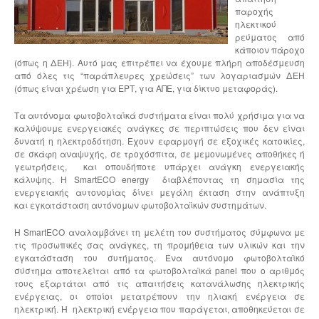
παροχής
ηλεκτικού
ρεύματος από
κάποιον πάροχο
(όπως η ΔΕΗ). Αυτό μας επιτρέπει να έχουμε πλήρη αποδέσμευση
από όλες τις “παράπλευρες χρεώσεις” των λογαριασμών ΔΕΗ
(όπως είναι χρέωση για ΕΡΤ, για ΑΠΕ, για δίκτυο μεταφοράς).
Τα αυτόνομα φωτοβολταϊκά συστήματα είναι πολύ χρήσιμα για να
καλύψουμε ενεργειακές ανάγκες σε περιπτώσεις που δεν είναι
δυνατή η ηλεκτροδότηση. Εχουν εφαρμογή σε εξοχικές κατοικίες,
σε σκάφη αναψυχής, σε τροχόσπιτα, σε μεμονωμένες αποθήκες ή
γεωτρήσεις, και οπουδήποτε υπάρχει ανάγκη ενεργειακής
κάλυψης. Η SmartECO energy διαβλέποντας τη σημασία της
ενεργειακής αυτονομίας δίνει μεγάλη έκταση στην ανάπτυξη
και εγκατάσταση αυτόνομων φωτοβολταϊκών συστημάτων.
Η SmartECO αναλαμβάνει τη μελέτη του συστήματος σύμφωνα με
τις προσωπικές σας ανάγκες, τη προμήθεια των υλικών και την
εγκατάσταση του συτήματος. Ένα αυτόνομο φωτοβολταϊκό
σύστημα αποτελείται από τα φωτοβολταϊκά panel που ο αριθμός
τους εξαρτάται από τις απαιτήσεις κατανάλωσης ηλεκτρικής
ενέργειας, οι οποίοι μετατρέπουν την ηλιακή ενέργεια σε
ηλεκτρική. Η ηλεκτρική ενέργεια που παράγεται, αποθηκεύεται σε