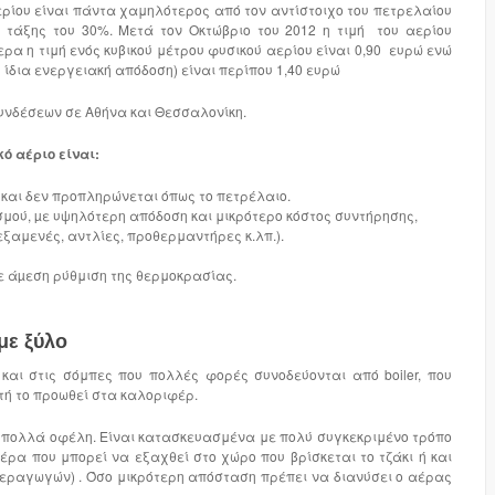
ερίου είναι πάντα χαμηλότερος από τον αντίστοιχο του πετρελαίου
τάξης του 30%. Μετά τον Οκτώβριο του 2012 η τιμή του αερίου
ρα η τιμή ενός κυβικού μέτρου φυσικού αερίου είναι 0,90 ευρώ ενώ
υ ίδια ενεργειακή απόδοση) είναι περίπου 1,40 ευρώ
 συνδέσεων σε Αθήνα και Θεσσαλονίκη.
ό αέριο είναι:
και δεν προπληρώνεται όπως το πετρέλαιο.
σμού, µε υψηλότερη απόδοση και μικρότερο κόστος συντήρησης,
ξαμενές, αντλίες, προθερμαντήρες κ.λπ.).
ε άµεση ρύθμιση της θερμοκρασίας.
με ξύλο
αι στις σόμπες που πολλές φορές συνοδεύονται από boiler, που
τή το προωθεί στα καλοριφέρ.
ε πολλά οφέλη. Είναι κατασκευασμένα με πολύ συγκεκριμένο τρόπο
ρα που μπορεί να εξαχθεί στο χώρο που βρίσκεται το τζάκι ή και
αεραγωγών) . Όσο μικρότερη απόσταση πρέπει να διανύσει ο αέρας