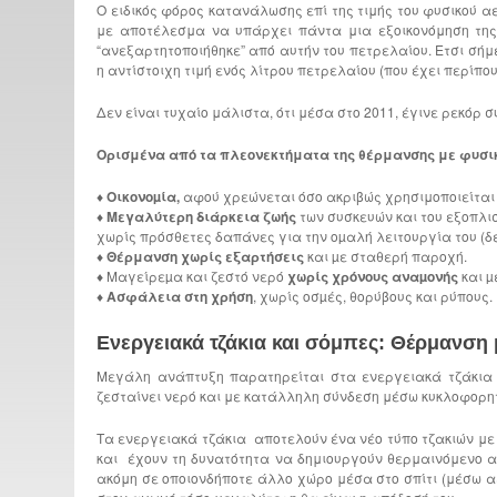
Ο ειδικός φόρος κατανάλωσης επί της τιμής του φυσικού α
με αποτέλεσμα να υπάρχει πάντα μια εξοικονόμηση της 
“ανεξαρτητοποιήθηκε” από αυτήν του πετρελαίου. Ετσι σήμε
η αντίστοιχη τιμή ενός λίτρου πετρελαίου (που έχει περίπο
Δεν είναι τυχαίο μάλιστα, ότι μέσα στο 2011, έγινε ρεκόρ
Ορισμένα από τα πλεονεκτήματα της θέρμανσης με φυσικ
♦
Οικονοµία,
αφού χρεώνεται όσο ακριβώς χρησιμοποιείται 
♦
Μεγαλύτερη διάρκεια ζωής
των συσκευών και του εξοπλι
χωρίς πρόσθετες δαπάνες για την οµαλή λειτουργία του (δε
♦
Θέρμανση χωρίς εξαρτήσεις
και µε σταθερή παροχή.
♦ Μαγείρεµα και ζεστό νερό
χωρίς χρόνους αναµονής
και µ
♦
Ασφάλεια στη χρήση
, χωρίς οσµές, θορύβους και ρύπους.
Ενεργειακά τζάκια και σόμπες: Θέρμανση 
Μεγάλη ανάπτυξη παρατηρείται στα ενεργειακά τζάκια κ
ζεσταίνει νερό και με κατάλληλη σύνδεση μέσω κυκλοφορη
Τα ενεργειακά τζάκια αποτελούν ένα νέο τύπο τζακιών μ
και έχουν τη δυνατότητα να δημιουργούν θερμαινόμενο αέ
ακόμη σε οποιονδήποτε άλλο χώρο μέσα στο σπίτι (μέσω 