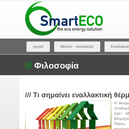
Αρχική
Μελέτες – κατασκευές
Εναλλακτικ
///
Φιλοσοφία
///
Τι σημαίνει εναλλακτική θέρ
Η θεαμα
σταθερο
έχει ο
βιομηχα
Πλέον,
προσφέ