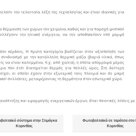
ελούν την τελευταία λέξη της τεχνολογίας και είναι ιδανικές για
ια θέρμανση των χώρων τον χειμώνα, καθώς και για παροχή φυσικού
υλλέγουν την ηλιακή ενέργεια, να την αποθηκεύουν υπό μορφή
σου κέρδους. Η πρώτη κατηγορία βασίζεται στην αξιοποίηση των
συνδυασμό με την κατάλληλη θερμική μάζα (βαριά υλικά, όπως
ρίς να είναι καλυμμένα, π.χ. από χαλιά), η οποία απορροφά μέρος
ρα που έτσι διατηρείται θερμός για πολλές ώρες. Στη δεύτερη
οίχοι, οι οποίοι έχουν στην εξωτερική τους πλευρά και σε μικρή
ιακοί συλλέκτες, μεταφέροντας τη θερμότητα στον εσωτερικό χώρο.
νάπτυξης και εφαρμογής ενεργειακών έργων, δίνει ποιοτικές λύσεις με τ
βολταϊκό σύστημα στην Στιμάγκα
Φωτοβολταϊκά σε ταράτσα στο
Κορινθίας
Κορινθίας