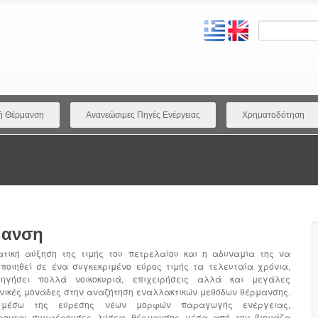
ή Θέρμανση
Ανανεώσιμες Πηγές Ενέργειας
Χρηματοδότηση
μανση
τική αύξηση της τιμής του πετρελαίου και η αδυναμία της να
ποιηθεί σε ένα συγκεκριμένο εύρος τιμής τα τελευταία χρόνια,
δηγήσει πολλά νοικοκυριά, επιχειρήσεις αλλά και μεγάλες
νικές μονάδες στην αναζήτηση εναλλακτικών μεθόδων θέρμανσης.
 μέσω της εύρεσης νέων μορφών παραγωγής ενέργειας,
ρονται συμφέρουσες λύσεις θέρμανσης μέσα από την βιομάζα