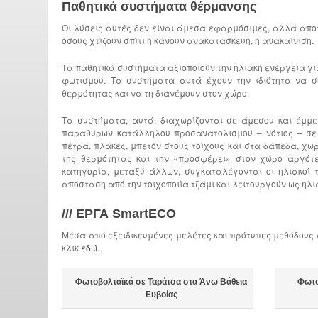
Παθητικά συστήματα θέρμανσης
Οι λύσεις αυτές δεν είναι άμεσα εφαρμόσιμες, αλλά αποτ
όσους χτίζουν σπίτι ή κάνουν ανακατασκευή, ή ανακαίνιση.
Τα παθητικά συστήματα αξιοποιούν την ηλιακή ενέργεια γ
φωτισμού. Τα συστήματα αυτά έχουν την ιδιότητα να σ
θερμότητας και να τη διανέμουν στον χώρο.
Τα συστήματα, αυτά, διαχωρίζονται σε άμεσου και έμμε
παραθύρων κατάλληλου προσανατολισμού – νότιος – σε 
πέτρα, πλάκες, μπετόν στους τοίχους και στα δάπεδα, χω
της θερμότητας και την «προσφέρει» στον χώρο αργότε
κατηγορία, μεταξύ άλλων, συγκαταλέγονται οι ηλιακοί τ
απόσταση από την τοιχοποιία τζάμι και λειτουργούν ως ηλ
///
ΕΡΓΑ SmartECO
Μέσα από εξειδικευμένες μελέτες και πρότυπες μεθόδους α
κλικ
εδώ
.
Φωτοβολταϊκά σε Ταράτσα στα Άνω Βάθεια
Φωτο
Ευβοίας