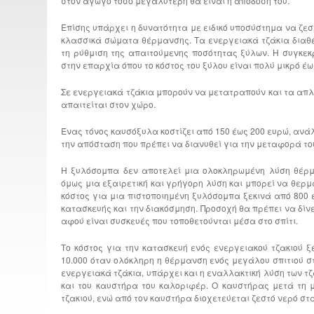
στον αγωγό τόσο μεγαλύτερη θα είναι η απόδοσή του.
Επίσης υπάρχει η δυνατότητα με ειδικό υποσύστημα να ζεσ
κλασσικά σώματα θέρμανσης. Τα ενεργειακά τζάκια διαθέ
τη ρύθμιση της απαιτούμενης ποσότητας ξύλων. Η συγκεκρ
στην επαρχία όπου το κόστος του ξύλου είναι πολύ μικρό έω
Σε ενεργειακά τζάκια μπορούν να μετατραπούν και τα απλ
απαιτείται στον χώρο.
Ένας τόνος καυσόξυλα κοστίζει από 150 έως 200 ευρώ, ανά
την απόσταση που πρέπει να διανυθεί για την μεταφορά το
Η ξυλόσομπα δεν αποτελεί μια ολοκληρωμένη λύση θέρμα
όμως μια εξαιρετική και γρήγορη λύση και μπορεί να θερμ
κόστος για μια πιστοποιημένη ξυλόσομπα ξεκινά από 800 ε
κατασκευής και την διακόσμηση. Προσοχή θα πρέπει να δί
αφού είναι συσκευές που τοποθετούνται μέσα στο σπίτι.
Το κόστος για την κατασκευή ενός ενεργειακού τζακιού ξ
10.000 όταν ολόκληρη η θέρμανση ενός μεγάλου σπιτιού σ
ενεργειακά τζάκια, υπάρχει και η εναλλακτική λύση των τ
και του καυστήρα του καλοριφέρ. Ο καυστήρας μετά τη 
τζακιού, ενώ από τον καυστήρα διοχετεύεται ζεστό νερό σ