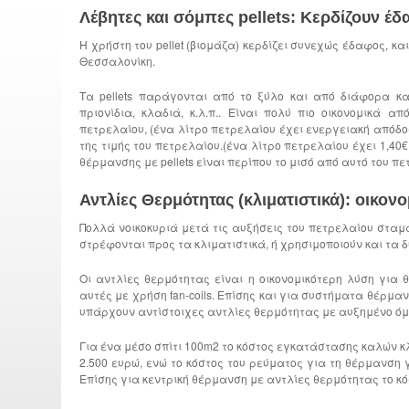
Λέβητες και σόμπες pellets: Κερδίζουν έδ
Η χρήστη του pellet (βιομάζα) κερδίζει συνεχώς έδαφος, 
Θεσσαλονίκη.
Τα pellets παράγονται από το ξύλο και από διάφορα κα
πριονίδια, κλαδιά, κ.λ.π.. Είναι πολύ πιο οικονομικά
πετρελαίου, (ένα λίτρο πετρελαίου έχει ενεργειακή απόδοση
της τιμής του πετρελαίου.(ένα λίτρο πετρελαίου έχει 1,40€ ε
θέρμανσης με pellets είναι περίπου το μισό από αυτό του πε
Αντλίες Θερμότητας (κλιματιστικά): οικον
Πολλά νοικοκυριά μετά τις αυξήσεις του πετρελαίου στα
στρέφονται προς τα κλιματιστικά, ή χρησιμοποιούν και τα 
Οι αντλίες θερμότητας είναι η οικονομικότερη λύση για
αυτές με χρήση fan-coils. Επίσης και για συστήματα θέρ
υπάρχουν αντίστοιχες αντλίες θερμότητας με αυξημένο ό
Για ένα μέσο σπίτι 100m2 το κόστος εγκατάστασης καλών κλ
2.500 ευρώ, ενώ το κόστος του ρεύματος για τη θέρμανση 
Επίσης για κεντρική θέρμανση με αντλίες θερμότητας το κό