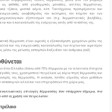
 ως pellets), από γεωθερμικές μονάδες, αντλίες θερμότητας,
ακά τζάκια, φυσικό αέριο, κλπ. Ταυτόχρονα, προσφέρονται και
 ενεργειακής αναβάθμισης του κελύφους του κτηρίου και των
μηχανολογικών εξοπλισμών του (π.χ. θερμοστατικές βαλβίδες,
ται και η κατανάλωση της ενέργειας εκτός από το κόστος της.
κτική θέρμανση είναι αφενός η εξοικονόμηση χρημάτων μέσω της
 αλλά και της ενεργειακής κατανάλωσης των κτιρίων και αφετέρου
ς μέσω της μείωσης εκπομπών διοξειδίου του άνθρακα (co2)
θύνεται
κων στην Ελλάδα (πάνω από 70% σύμφωνα με τα τελευταία στοιχεία
έγεθός τους, χρησιμοποιεί πετρέλαιο ως κύρια πηγή θέρμανσης και
ανομής της θέρμανσης. Η ανάγκη, λοιπόν, εύρεσης νέων μεθόδων
 νοικοκυριών αλλά και των επιχειρήσεων στη χώρα μας.
εναλλακτικές επιλογές θέρμανσης που υπάρχουν σήμερα, πιο
από τη χρήση του πετρελαίου:
ετρέλαιο