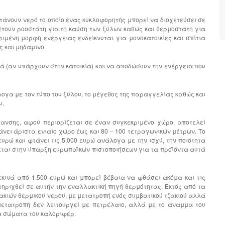
τάνουν νερό το οποίο ένας κυκλοφορητής μπορεί να διοχετεύσει σε
τουν ροοστάτη για τη καύση των ξύλων καθώς και θερμοστάτη για
ιμένη μορφή ενέργειας ενδείκνυται για μονοκατοικίες και σπίτια
ς και μηδαμινό.
ά (αν υπάρχουν στην κατοικία) και να αποδώσουν την ενέργεια που
λογα με τον τύπο του ξύλου, το μέγεθος της παραγγελίας καθώς και
υ.
νσης, αφού περιορίζεται σε έναν συγκεκριμένο χώρο, αποτελεί
άνει άριστα ενιαίο χώρο έως και 80 – 100 τετραγωνικών μέτρων. Το
υρώ και φτάνει τις 5,000 ευρώ ανάλογα με την ισχύ, την ποιότητα
νεται στην ύπαρξη ευρωπαϊκών πιστοποιήσεων για τα προϊόντα αυτά
εκινά από 1.500 ευρώ και μπορεί βέβαια να φθάσει ακόμα και τις
τηριχθεί σε αυτήν την εναλλακτική πηγή θερμότητας. Εκτός από τα
ζακιών θερμικού νερού, με μετατροπή ενός συμβατικού τζακιού αλλά
μετατροπή δεν λειτουργεί με πετρέλαιο, αλλά με το άναμμα του
τα σώματα του καλοριφέρ.