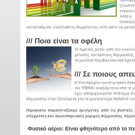
(γνωστή
ενεργει
λύσεις
ηλεκτρο
αντιστάθμιση, εναλλάκτης θερμότητας, κλπ) ώστε να μειώνε
///
Ποια είναι τα οφέλη
Το όφελος μέσα από την εναλλα
μείωσης του κόστους θέρμανσης
το μεγάλο περιβαλλοντικό όφελο
///
Σε ποιους απευ
Η πλειοψηφία των κτιριακών όγ
του ΥΠΕΚΑ) ανεξάρτητα από το μ
έχει απαρχαιωμένο σύστημα δι
θέρμανσης είναι ζητούμενο για το μεγαλύτερο ποσοστό των
Παρακάτω παρουσιάζουμε ορισμένες από τις βασικές 
σύγχρονες και πρωτοποριακές μορφές θέρμανσης, πέραν 
Φυσικό αέριο: Είναι φθηνότερο από το π