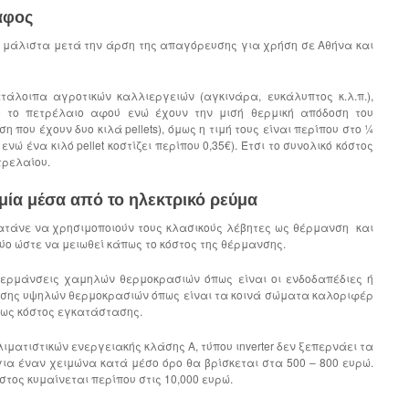
αφος
και μάλιστα μετά την άρση της απαγόρευσης για χρήση σε Αθήνα και
τάλοιπα αγροτικών καλλιεργειών (αγκινάρα, ευκάλυπτος κ.λ.π.),
 από το πετρέλαιο αφού ενώ έχουν την μισή θερμική απόδοση του
 που έχουν δυο κιλά pellets), όμως η τιμή τους είναι περίπου στο ¼
νώ ένα κιλό pellet κοστίζει περίπου 0,35€). Έτσι το συνολικό κόστος
τρελαίου.
ομία μέσα από το ηλεκτρικό ρεύμα
ματάνε να χρησιμοποιούν τους κλασικούς λέβητες ως θέρμανση και
δύο ώστε να μειωθεί κάπως το κόστος της θέρμανσης.
 θερμάνσεις χαμηλών θερμοκρασιών όπως είναι οι ενδοδαπέδιες ή
μανσης υψηλών θερμοκρασιών όπως είναι τα κοινά σώματα καλοριφέρ
μως κόστος εγκατάστασης.
ιματιστικών ενεργειακής κλάσης Α, τύπου ιnverter δεν ξεπερνάει τα
για έναν χειμώνα κατά μέσο όρο θα βρίσκεται στα 500 – 800 ευρώ.
στος κυμαίνεται περίπου στις 10,000 ευρώ.